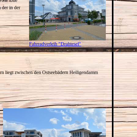
Sie tolle
der in der
Fahrradverleih "Drahtesel"
rn liegt zwischen den Ostseebädern Heiligendamm