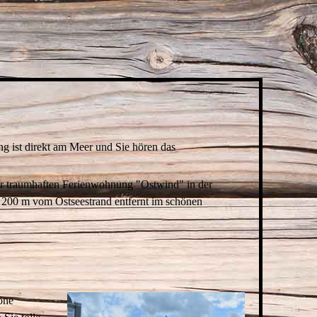
ng ist direkt am Meer und Sie hören das
er traumhaften Ferienwohnung "Ostwind" in der
 200 m vom Ostseestrand entfernt im schönen
öne