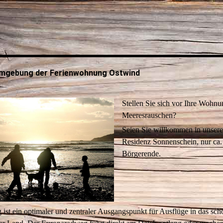
mgebung der Ferienwohnung Ostwind
Stellen Sie sich vor Ihre Wohnu
Meeresrauschen?
Seien Sie willkommen in unser
Residenz Sonnenschein, nur ca.
Börgerende.
st ein optimaler und zentraler Ausgangspunkt für Ausflüge in das sch