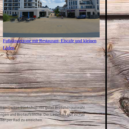
Fußgängerzone mit Restaurant, Eiscafe und kleinen
Läden
ut sortierten Backshop mit
guter Brötchenauswahl.
ungen und Brotaufstriche. Der Laden ist gut zu Fuß
ler per Rad zu erreichen.