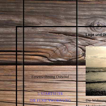
Lage und U
Ferienwohnung Ostwind
⌂ STARTSEITE
Die Wohnung i
DIE FERIENWOHNUNG