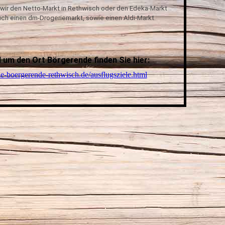
 wir den Netto-Markt in Rethwisch oder den Edeka-Markt
auch einen dm-Drogeriemarkt, sowie einen Aldi-Markt.
 um den Ort Börgerende finden Sie hier:
-boergerende-rethwisch.de/ausflugsziele.html