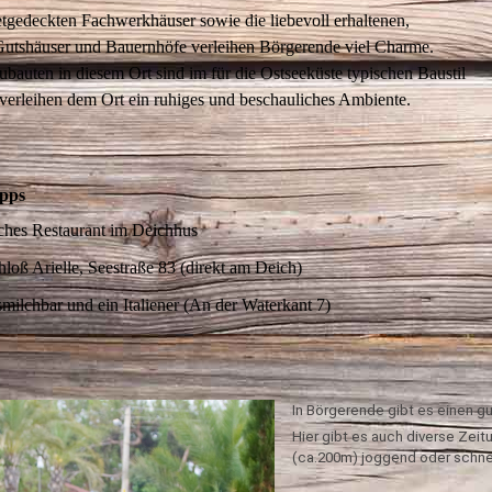
etgedeckten Fachwerkhäuser sowie die liebevoll erhaltenen,
 Gutshäuser und Bauernhöfe verleihen Börgerende viel Charme.
bauten in diesem Ort sind im für die Ostseeküste typischen Baustil
verleihen dem Ort ein ruhiges und beschauliches Ambiente.
ipps
ches Restaurant im Deichhus
hloß Arielle, Seestraße 83 (direkt am Deich)
milchbar und ein Italiener (An der Waterkant 7)
In Börgerende gibt es einen g
Hier gibt es auch diverse Zeit
(ca.200m) joggend oder schnel