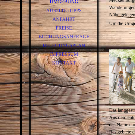
Mecklenburge
UMGEBUNG
Wanderungen 
AUSFLUGTIPPS
Nähe gelegene
ANFAHRT
Um die Umgeb
PREISE
BUCHUNGSANFRAGE
BELEGUNGSPLAN
IMPRESSUM
KONTAKT
Das langgestr
Aus dem entn
das Naturschu
Rastgebiete d