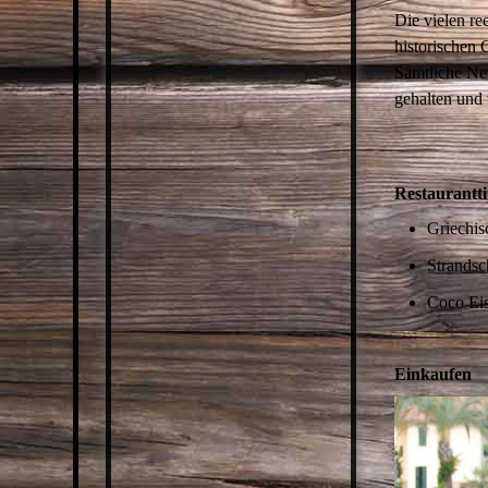
Die vielen re
historischen
Sämtliche Neu
gehalten und 
Restaurantt
Griechis
Strandsc
Coco Eis
Einkaufen