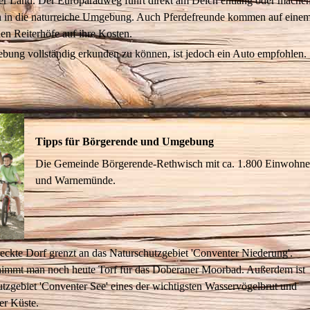
r Land. Der Europaradweg führt direkt am Deich entlang oder machen 
in die naturreiche Umgebung. Auch Pferdefreunde kommen auf einem 
n Reiterhöfe auf ihre Kosten.
ung vollständig erkunden zu können, ist jedoch ein Auto empfohlen.
Tipps für Börgerende und Umgebung
Die Gemeinde Börgerende-Rethwisch mit ca. 1.800 Einwohne
und Warnemünde.
eckte Dorf grenzt an das Naturschutzgebiet 'Conventer Niederung'.
immt man noch heute Torf für das Doberaner Moorbad. Außerdem ist
tzgebiet 'Conventer See' eines der wichtigsten Wasservögelbrut und
er Küste.